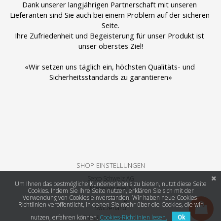
Dank unserer langjährigen Partnerschaft mit unseren 
Lieferanten sind Sie auch bei einem Problem auf der sicheren 
Seite.
Ihre Zufriedenheit und Begeisterung für unser Produkt ist 
unser oberstes Ziel!
«Wir setzen uns täglich ein, höchsten Qualitäts- und 
Sicherheitsstandards zu garantieren»
SHOP-EINSTELLUNGEN
Setco Schweiz AG
Um Ihnen das bestmögliche Kundenerlebnis zu bieten, nutzt diese Seite
Niesenstrasse 6
Cookies. Indem Sie Ihre Seite nutzen, erklären Sie sich mit der
Verwendung von Cookies einverstanden. Wir haben neue Cookies-
3510 Konolfingen
Richtlinien veröffentlicht, in denen Sie mehr über die Cookies, die wir
Switzerland
nutzen, erfahren können.
Cookies-Richtlinien lesen.
E-Mail:
info@setco.ch
Ok